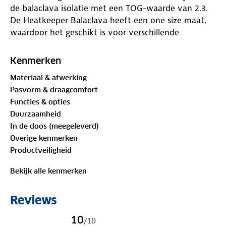
de balaclava isolatie met een TOG-waarde van 2.3.
De Heatkeeper Balaclava heeft een one size maat,
waardoor het geschikt is voor verschillende
hoofdformaten. De balaclava van Heatkeeper biedt
warmte en bescherming tijdens koude
Kenmerken
omstandigheden.
Materiaal & afwerking
Heatkeeper Thermo Fleece Balaclava
Pasvorm & draagcomfort
Merk
: Heatkeeper
Functies & opties
Inhoud
: 1x Thermo Fleece Balaclava
Duurzaamheid
Maat
: One Size
In de doos (meegeleverd)
Geslacht
: Heren
Overige kenmerken
Materiaal
: 100% Acryl
Productveiligheid
TOG waarde
: 2.3
Bekijk alle kenmerken
Reviews
10
/
10