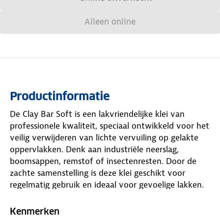
Alleen online
Productinformatie
De Clay Bar Soft is een lakvriendelijke klei van
professionele kwaliteit, speciaal ontwikkeld voor het
veilig verwijderen van lichte vervuiling op gelakte
oppervlakken. Denk aan industriële neerslag,
boomsappen, remstof of insectenresten. Door de
zachte samenstelling is deze klei geschikt voor
regelmatig gebruik en ideaal voor gevoelige lakken.
Gebruik in combinatie met een glijmiddel zoals
Innovacar DL Lube voor optimale werking zonder
Kenmerken
krassen. Laat het oppervlak schoon, glad en klaar