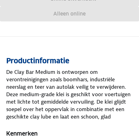
Alleen online
Productinformatie
De Clay Bar Medium is ontworpen om
verontreinigingen zoals boomhars, industriële
neerslag en teer van autolak veilig te verwijderen.
Deze medium-grade klei is geschikt voor voertuigen
met lichte tot gemiddelde vervuiling. De klei glijdt
soepel over het oppervlak in combinatie met een
geschikte clay lube en laat een schoon, glad
oppervlak achter, klaar voor verdere detailing zoals
polijsten of waxen. Door zijn flexibiliteit is de klei
Kenmerken
eenvoudig te vormen en past deze zich goed aan