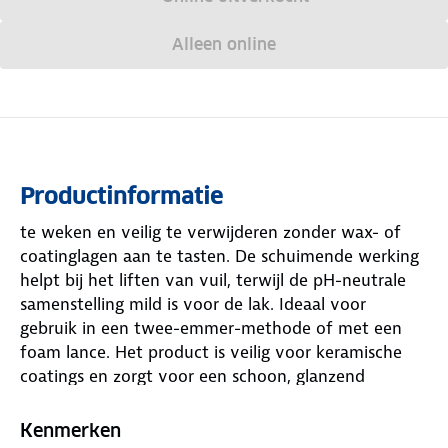
Alleen online
Productinformatie
te weken en veilig te verwijderen zonder wax- of
coatinglagen aan te tasten. De schuimende werking
helpt bij het liften van vuil, terwijl de pH-neutrale
samenstelling mild is voor de lak. Ideaal voor
gebruik in een twee-emmer-methode of met een
foam lance. Het product is veilig voor keramische
coatings en zorgt voor een schoon, glanzend
resultaat zonder strepen of watervlekken. Gtechniq
W1 Gwash V2 is een favoriet onder detailers
Kenmerken
vanwege de krachtige, maar veilige werking.