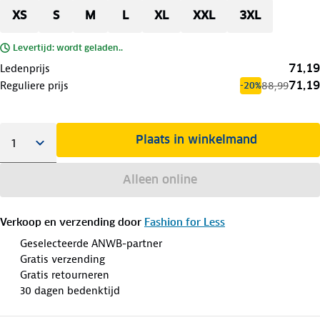
XS
S
M
L
XL
XXL
3XL
Levertijd: wordt geladen..
71,19
Ledenprijs
71,19
Reguliere prijs
88,99
-20%
Plaats in winkelmand
Alleen online
Verkoop en verzending door
Fashion for Less
Geselecteerde ANWB-partner
Gratis verzending
Gratis retourneren
30 dagen bedenktijd