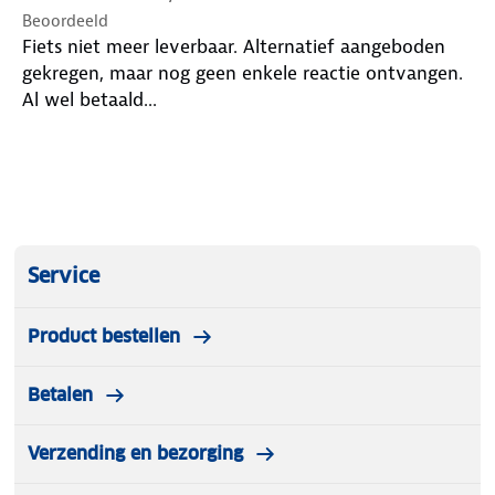
van FSNplus. Bij aankoop van de fiets krijg je de
Beoordeeld
contactgegevens mee. FSNplus heeft een landelijk
Fiets niet meer leverbaar. Alternatief aangeboden
dekkend netwerk van vaste en mobiele
gekregen, maar nog geen enkele reactie ontvangen.
fietsreparateurs. Er is er altijd een bij je in de buurt.
Al wel betaald...
Service
Product bestellen
Betalen
Verzending en bezorging