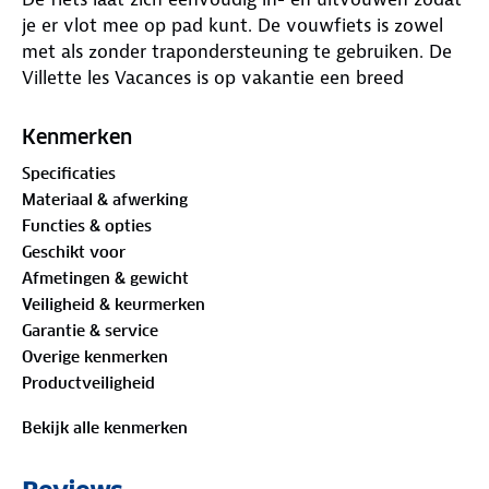
je er vlot mee op pad kunt. De vouwfiets is zowel
met als zonder trapondersteuning te gebruiken. De
Villette les Vacances is op vakantie een breed
inzetbare reisgenoot. Dankzij de 6 versnellingen
neemt deze vouw e-bike je overal mee naar toe,van
Kenmerken
uitzichtpunt naar supermarkt en van pittoresk
Specificaties
dorpje naar het zwembad.
Materiaal & afwerking
Functies & opties
Als je eenmaal een goed plekje heeft gevonden voor
Geschikt voor
je camper,tent of caravan kan het grote genieten
Afmetingen & gewicht
beginnen. Met een of twee van deze e-bikes die
Veiligheid & keurmerken
gemakkelijk in een auto,caravan of camper
Garantie & service
passen,ben je op vakantie heerlijk mobiel. Laat de
Overige kenmerken
camper of de auto staan en ga op de fiets op
Productveiligheid
ontdekkingstocht in de omgeving.
Bekijk alle kenmerken
Niet alleen voor vakantie.