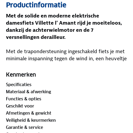
Productinformatie
Met de solide en moderne elektrische
damesfiets Villette l' Amant rijd je moeiteloos,
dankzij de achterwielmotor en de 7
versnellingen derailleur.
Met de trapondersteuning ingeschakeld fiets je met
minimale inspanning tegen de wind in, een heuveltje
op of met een behoorlijke last op de stevige
bagagedrager. Je kunt een snelheid van 25 km per
Kenmerken
uur bereiken met ondersteuning. Gelukkig zijn de
Specificaties
mechanische schijfremmen in het voor- en
Materiaal & afwerking
achterwiel hierop berekend. In geval van nood sta je
Functies & opties
zo weer stil
Geschikt voor
Afmetingen & gewicht
De uitneembare 13 Ah accu is opgenomen in het
Veiligheid & keurmerken
strakke aluminium frame. Omdat de Bafang
Garantie & service
achterwielmotor door de cassette met 7 tandwielen