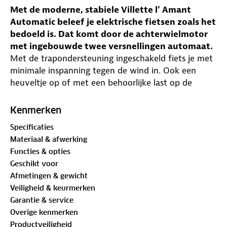
Met de moderne, stabiele Villette l' Amant
Automatic beleef je elektrische fietsen zoals het
bedoeld is. Dat komt door de achterwielmotor
met ingebouwde twee versnellingen automaat.
Met de trapondersteuning ingeschakeld fiets je met
minimale inspanning tegen de wind in. Ook een
heuveltje op of met een behoorlijke last op de
stevige bagagedrager vormt geen probleem.
Natuurlijk gaat het met wind mee nog gemakkelijker
Kenmerken
en kun je een snelheid van 25 km/u bereiken met
Specificaties
ondersteuning. De automaat schakelt vanzelf naar
Materiaal & afwerking
de hogere of lagere versnelling als de
Functies & opties
omslagsnelheid (ca 15 km/u) is bereikt.
Geschikt voor
De mechanische schijfremmen in het voor- en
Afmetingen & gewicht
achterwiel zijn uitstekend in staat om onder alle
Veiligheid & keurmerken
omstandigheden snel en veilig af te remmen. De 13
Garantie & service
Ah accu is keurig opgenomen in het solide
Overige kenmerken
aluminium frame met de aangelaste bagagedrager.
Productveiligheid