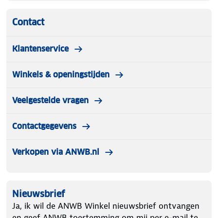
vastgelegd voor een elektrische fiets (EPAC). De
Contact
LED-lampen zijn te bedienen via de bedieningsunit.
Klantenservice
Winkels & openingstijden
Veelgestelde vragen
Contactgegevens
Verkopen via ANWB.nl
Nieuwsbrief
Ja, ik wil de ANWB Winkel nieuwsbrief ontvangen
en geef ANWB toestemming om mij per e-mail te