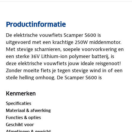
Productinformatie
De elektrische vouwfiets Scamper S600 is
uitgevoerd met een krachtige 250W middenmotor.
Met stevige scharnieren, soepele voorvorkvering en
een sterke 36V Lithium-ion polymeer batterij, is
deze elektrische vouwfiets jouw ideale reisgenoot!
Zonder moeite fiets je tegen stevige wind in of een
steile helling omhoog. De Scamper S600 is
comfortabel en gebruiksvriendelijk. Binnen 10
seconden is hij simpel te vouwen en op te bergen in
Kenmerken
jouw auto, boot, camper of caravan.
Specificaties
Materiaal & afwerking
ELEKTRISCHE VOUWFIETS MET KRACHTIGE BAFANG
Functies & opties
MIDDENMOTOR MET SHIMANO 7 VERSNELLINGEN
Geschikt voor
De Lacros Scamper S600 met middenmotor geeft
Afmetingen & gewicht