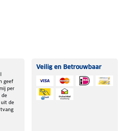
Veilig en Betrouwbaar
l
n geef
ij per
 de
 uit de
ntvang