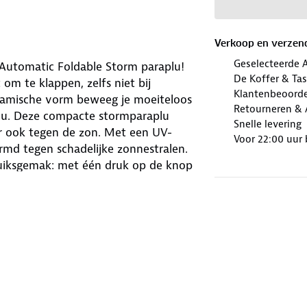
Verkoop en verzen
Geselecteerde 
Automatic Foldable Storm paraplu!
De Koffer & Tas
om te klappen, zelfs niet bij
Klantenbeoordel
namische vorm beweeg je moeiteloos
Retourneren & A
plu. Deze compacte stormparaplu
Snelle levering
ar ook tegen de zon. Met een UV-
Voor 22:00 uur
md tegen schadelijke zonnestralen.
ruiksgemak: met één druk op de knop
erwachte regenbuien of tijdens