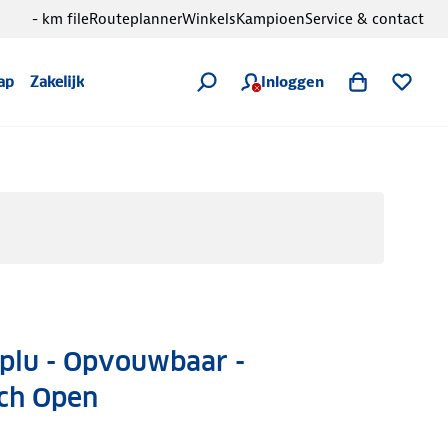
- km file
Routeplanner
Winkels
Kampioen
Service & contact
Inloggen
ap
Zakelijk
plu - Opvouwbaar -
ch Open