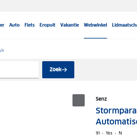
er
Auto
Fiets
Eropuit
Vakantie
Webwinkel
Lidmaatsch
u's
Zoek
Senz
Stormpara
Automatis
91
Yes
N