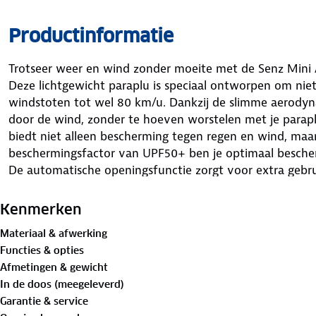
Productinformatie
Trotseer weer en wind zonder moeite met de Senz Mini 
Deze lichtgewicht paraplu is speciaal ontworpen om niet 
windstoten tot wel 80 km/u. Dankzij de slimme aerody
door de wind, zonder te hoeven worstelen met je para
biedt niet alleen bescherming tegen regen en wind, ma
beschermingsfactor van UPF50+ ben je optimaal bescher
De automatische openingsfunctie zorgt voor extra geb
opent de paraplu direct. Handig voor onderweg, bij onv
stormachtig weer.
Kenmerken
Materiaal & afwerking
Functies & opties
Afmetingen & gewicht
In de doos (meegeleverd)
Garantie & service