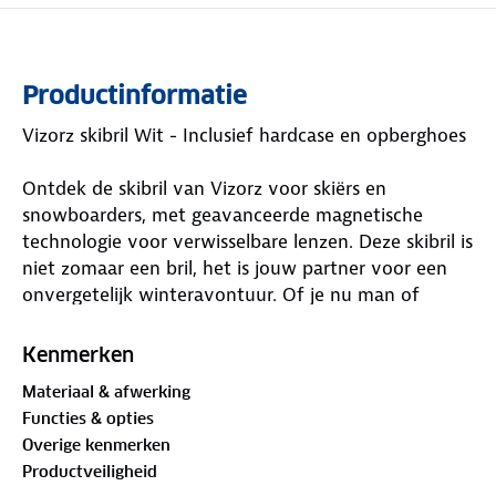
Productinformatie
Vizorz skibril Wit - Inclusief hardcase en opberghoes
Ontdek de skibril van Vizorz voor skiërs en
snowboarders, met geavanceerde magnetische
technologie voor verwisselbare lenzen. Deze skibril is
niet zomaar een bril, het is jouw partner voor een
onvergetelijk winteravontuur. Of je nu man of
vrouw bent, deze Vizorz past perfect bij je skihelm.
Betrouwbaar en bestendig, deze magneetbril tilt
Kenmerken
jouw wintersportbeleving naar een ander niveau.
Materiaal & afwerking
Waar is deze Vizorz skibril Wit - Inclusief hardcase en
Functies & opties
opberghoes geschikt voor?
Overige kenmerken
Productveiligheid
De Vizorz skibril met magnetisch vizier is geschikt