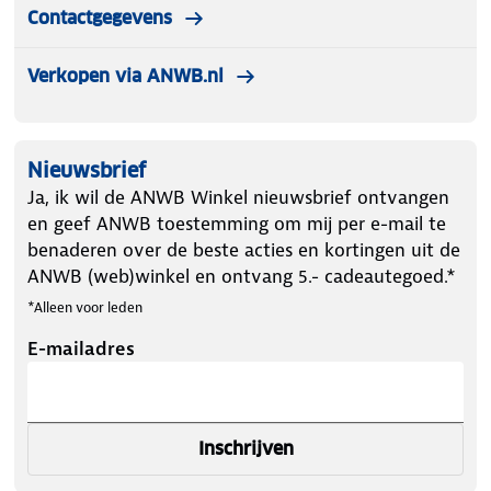
lichtomstandigheden. Inhoud van de verpakking
Contactgegevens
Vizorz skibril Wit - Inclusief hardcase en opberghoes
Verkopen via ANWB.nl
Bij aankoop ontvang je het volgende in de
verpakking:
✔ 1x Vizorz skibril Wit - Inclusief hardcase en
opberghoes
Nieuwsbrief
Ja, ik wil de ANWB Winkel nieuwsbrief ontvangen
en geef ANWB toestemming om mij per e-mail te
benaderen over de beste acties en kortingen uit de
ANWB (web)winkel en ontvang 5.- cadeautegoed.*
*Alleen voor leden
E-mailadres
Inschrijven