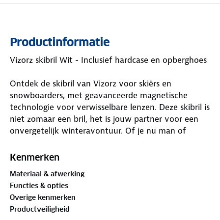
Productinformatie
Vizorz skibril Wit - Inclusief hardcase en opberghoes
Ontdek de skibril van Vizorz voor skiërs en
snowboarders, met geavanceerde magnetische
technologie voor verwisselbare lenzen. Deze skibril is
niet zomaar een bril, het is jouw partner voor een
onvergetelijk winteravontuur. Of je nu man of
vrouw bent, deze Vizorz past perfect bij je skihelm.
Betrouwbaar en bestendig, deze magneetbril tilt
Kenmerken
jouw wintersportbeleving naar een ander niveau.
Materiaal & afwerking
Waar is deze Vizorz skibril Wit - Inclusief hardcase en
Functies & opties
opberghoes geschikt voor?
Overige kenmerken
Productveiligheid
De Vizorz skibril met magnetisch vizier is geschikt