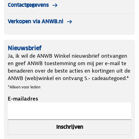
lichtomstandigheden. Inhoud van de verpakking
Contactgegevens
Vizorz skibril Wit - Inclusief hardcase en opberghoes
Verkopen via ANWB.nl
Bij aankoop ontvang je het volgende in de
verpakking:
✔ 1x Vizorz skibril Wit - Inclusief hardcase en
opberghoes
Nieuwsbrief
Ja, ik wil de ANWB Winkel nieuwsbrief ontvangen
en geef ANWB toestemming om mij per e-mail te
benaderen over de beste acties en kortingen uit de
ANWB (web)winkel en ontvang 5.- cadeautegoed.*
*Alleen voor leden
E-mailadres
Inschrijven