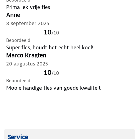
● Hoogte 26,5 cm
Prima lek vrije fles
● Gewicht 305 gram
Anne
8 september 2025
10
/
10
Beoordeeld
Super fles, houdt het echt heel koel!
Marco Kragten
20 augustus 2025
10
/
10
Beoordeeld
Mooie handige fles van goede kwaliteit
Service