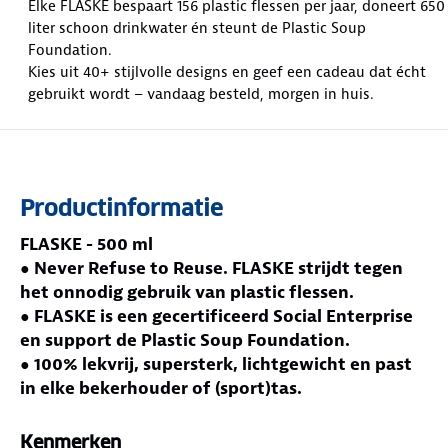
Elke FLASKE bespaart 156 plastic flessen per jaar, doneert 650
liter schoon drinkwater én steunt de Plastic Soup
Foundation.
Kies uit 40+ stijlvolle designs en geef een cadeau dat écht
gebruikt wordt – vandaag besteld, morgen in huis.
Productinformatie
FLASKE - 500 ml
● Never Refuse to Reuse. FLASKE strijdt tegen
het onnodig gebruik van plastic flessen.
● FLASKE is een gecertificeerd Social Enterprise
en support de Plastic Soup Foundation.
● 100% lekvrij, supersterk, lichtgewicht en past
in elke bekerhouder of (sport)tas.
● Gemaakt van het hoogwaardig dubbelwandig
18/8 rvs.
Kenmerken