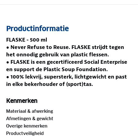
Productinformatie
FLASKE - 500 ml
● Never Refuse to Reuse. FLASKE strijdt tegen
het onnodig gebruik van plastic flessen.
● FLASKE is een gecertificeerd Social Enterprise
en support de Plastic Soup Foundation.
● 100% lekvrij, supersterk, lichtgewicht en past
in elke bekerhouder of (sport)tas.
● Gemaakt van het hoogwaardig dubbelwandig
18/8 rvs.
Kenmerken
● Elke FLASKE komt in een luxe, 100%
Materiaal & afwerking
gerecyclede cadeauverpakking.
Afmetingen & gewicht
500 ml pure zaligheid
Overige kenmerken
Waarom kiezen mensen steeds opnieuw voor de
Productveiligheid
beste herbruikbare waterfles? De FLASKE Original is