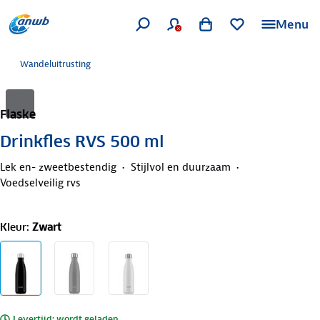
Menu
Wandeluitrusting
Flaske
Drinkfles RVS 500 ml
Lek en- zweetbestendig
Stijlvol en duurzaam
Voedselveilig rvs
Kleur
:
Zwart
Levertijd: wordt geladen..