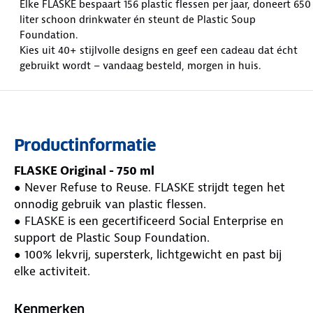
Elke FLASKE bespaart 156 plastic flessen per jaar, doneert 650
liter schoon drinkwater én steunt de Plastic Soup
Foundation.
Kies uit 40+ stijlvolle designs en geef een cadeau dat écht
gebruikt wordt – vandaag besteld, morgen in huis.
Productinformatie
FLASKE Original - 750 ml
● Never Refuse to Reuse. FLASKE strijdt tegen het
onnodig gebruik van plastic flessen.
● FLASKE is een gecertificeerd Social Enterprise en
support de Plastic Soup Foundation.
● 100% lekvrij, supersterk, lichtgewicht en past bij
elke activiteit.
● Gemaakt van het hoogwaardig dubbelwandig 18/8
rvs.
Kenmerken