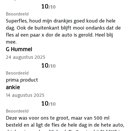
voorkomt het gebruik van 156 plastic flesjes per jaar
10
/
10
waarvan er 40 van in de oceaan terechtkomen. Jij
Beoordeeld
kunt dus al veel impact maken met jouw aankoop
Superfles, houd mijn drankjes goed koud de hele
en je support gelijk de Plastic Soup Foundation want
dag. Ook de buitenkant blijft mooi ondanks dat de
doneert 10% van de jaarwinst voor plasticvrije
fles al een paar x dor de auto is gerold. Heel blij
oceanen!
mee.
Specificaties:
G Hummel
● Inhoud 750 ml
24 augustus 2025
● Diameter 8 cm
10
/
10
● Hoogte 31 cm
Beoordeeld
● Gewicht 424 gram
prima product
Pro tip:
combineer je FLASKE met de FLASKE
ankie
Karabijnhaak en til je FLASKE waterfles naar een
14 augustus 2025
compleet nieuw niveau.
10
/
10
Beoordeeld
Deze was voor ons te groot, maar van 500 ml
besteld en al ligt de fles de hele dag in de hete auto,