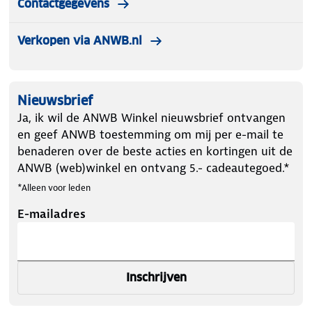
Contactgegevens
Comfort 9 ° C
(Dit blijft altijd persoonsgebonden)
Verkopen via ANWB.nl
De mummyslaapzak wordt geleverd met een
compressiezak. De aanbevolen lengte voor deze
slaapzak is 195 cm.
Nieuwsbrief
Ja, ik wil de ANWB Winkel nieuwsbrief ontvangen
en geef ANWB toestemming om mij per e-mail te
benaderen over de beste acties en kortingen uit de
ANWB (web)winkel en ontvang 5.- cadeautegoed.*
*Alleen voor leden
E-mailadres
Inschrijven