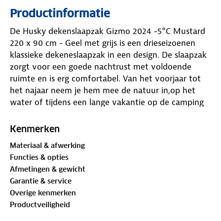
Productinformatie
De Husky dekenslaapzak Gizmo 2024 -5°C Mustard
220 x 90 cm - Geel met grijs is een drieseizoenen
klassieke dekeneslaapzak in een design. De slaapzak
zorgt voor een goede nachtrust met voldoende
ruimte en is erg comfortabel. Van het voorjaar tot
het najaar neem je hem mee de natuur in,op het
water of tijdens een lange vakantie op de camping
of cottage. Heerlijk is dat je zelf kan kiezen of je
hem als slaapzak of als deken gebruikt. In beide
Kenmerken
gevallen beschermen de gebruikte hoogwaardige
Materiaal & afwerking
materialen je tegen de kou en garanderen ze een
Functies & opties
hoog comfort.
Afmetingen & gewicht
Garantie & service
Onderstaand de kenmerken van de Husky Gizmo
Overige kenmerken
2024 slaapzak:
Productveiligheid
Buitenzijde gemaakt van 100% Polypongee