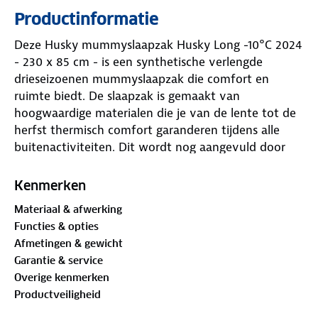
Productinformatie
Deze Husky mummyslaapzak Husky Long -10°C 2024
- 230 x 85 cm - is een synthetische verlengde
drieseizoenen mummyslaapzak die comfort en
ruimte biedt. De slaapzak is gemaakt van
hoogwaardige materialen die je van de lente tot de
herfst thermisch comfort garanderen tijdens alle
buitenactiviteiten. Dit wordt nog aangevuld door
een rijke uitrusting en een klein transportvolume.
Doordat deze slaapzak is verlengd bied de slaapzak
Kenmerken
ook mogelijkheden voor langere mensen.
Materiaal & afwerking
Functies & opties
Onderstaand de specificaties voor de Husky Long
Afmetingen & gewicht
2024:
Garantie & service
Overige kenmerken
Hoogwaardige 1-kanaals holle vezelvulling voor
Productveiligheid
uitstekend thermisch comfort
Hoge weerstand