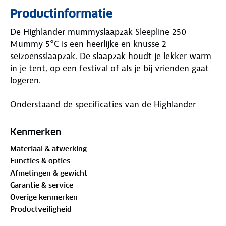
Productinformatie
De Highlander mummyslaapzak Sleepline 250
Mummy 5°C is een heerlijke en knusse 2
seizoensslaapzak. De slaapzak houdt je lekker warm
in je tent, op een festival of als je bij vrienden gaat
logeren.
Onderstaand de specificaties van de Highlander
Sleepline 250 Mummy:
Kenmerken
Buitenzijde gemaakt van 190T Polyester
Materiaal & afwerking
Voering gemaakt van Polyester pongee
Functies & opties
Vulling gemaakt van 250 g/m2 mono holle vezel
Afmetingen & gewicht
Laagste limiet: 5 °C
Garantie & service
Comforttemperatuur: 8 °C
Overige kenmerken
Hoog comforttemperatuur: 15 °C
Productveiligheid
2 seizoen slaapzak
Ritsen over de volledige lengte