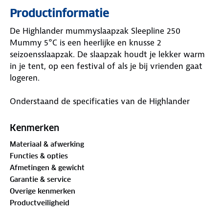
Productinformatie
De Highlander mummyslaapzak Sleepline 250
Mummy 5°C is een heerlijke en knusse 2
seizoensslaapzak. De slaapzak houdt je lekker warm
in je tent, op een festival of als je bij vrienden gaat
logeren.
Onderstaand de specificaties van de Highlander
Sleepline 250 Mummy:
Kenmerken
Buitenzijde gemaakt van 190T Polyester
Materiaal & afwerking
Voering gemaakt van Polyester pongee
Functies & opties
Vulling gemaakt van 250 g/m2 mono holle vezel
Afmetingen & gewicht
Laagste limiet: 5 °C
Garantie & service
Comforttemperatuur: 8 °C
Overige kenmerken
Hoog comforttemperatuur: 15 °C
Productveiligheid
2 seizoen slaapzak
Ritsen over de volledige lengte