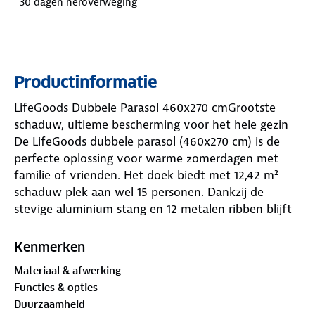
30 dagen heroverweging
Productinformatie
LifeGoods Dubbele Parasol 460x270 cmGrootste
schaduw, ultieme bescherming voor het hele gezin
De LifeGoods dubbele parasol (460x270 cm) is de
perfecte oplossing voor warme zomerdagen met
familie of vrienden. Het doek biedt met 12,42 m²
schaduw plek aan wel 15 personen. Dankzij de
stevige aluminium stang en 12 metalen ribben blijft
de parasol stabiel staan, zelfs bij wind. Met de
handige zwengel vouw je de parasol eenvoudig
Kenmerken
open en dicht. Het dikke polyester doek met UPF
Materiaal & afwerking
50+ UV-bescherming blokkeert 98% van de
Functies & opties
schadelijke stralen, zodat je veilig geniet van de zon.
Duurzaamheid
Inclusief waterafstotende hoes voor opbergen en