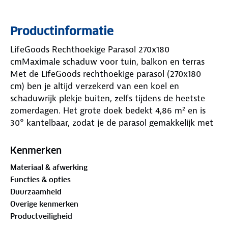
Productinformatie
LifeGoods Rechthoekige Parasol 270x180
cmMaximale schaduw voor tuin, balkon en terras
Met de LifeGoods rechthoekige parasol (270x180
cm) ben je altijd verzekerd van een koel en
schaduwrijk plekje buiten, zelfs tijdens de heetste
zomerdagen. Het grote doek bedekt 4,86 m² en is
30° kantelbaar, zodat je de parasol gemakkelijk met
de zon meedraait en altijd optimaal beschermd
bent. De zes metalen ribben zorgen voor een strak
Kenmerken
gespannen, stabiel doek. De parasol biedt UPF 50+
Materiaal & afwerking
UV-bescherming, waardoor 98% van de schadelijke
Functies & opties
straling wordt gefilterd en jij zorgeloos buiten kunt
Duurzaamheid
genieten. Het stevige, waterdichte polyester doek
Overige kenmerken
en de solide stalen constructie maken de parasol
Productveiligheid
robuust en duurzaam. Dankzij de handige draagtas