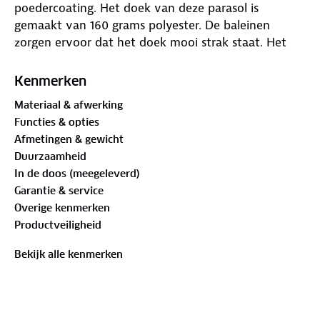
poedercoating. Het doek van deze parasol is
gemaakt van 160 grams polyester. De baleinen
zorgen ervoor dat het doek mooi strak staat. Het
parasoldoek is spatwaterdicht. De Delta parasol is
erg licht van gewicht en daarom voor de meeste
Kenmerken
mensen gemakkelijk om te tillen. De parasol kan
Materiaal & afwerking
open worden gezet dankzij een draaisysteem.
Functies & opties
Daarnaast kan de paal een gemakkelijk in een
Afmetingen & gewicht
parasolvoet worden geplaatst. Bij deze parasol
Duurzaamheid
wordt een mooie granieten versleepbare
In de doos (meegeleverd)
parasolvoet geleverd.
Garantie & service
Overige kenmerken
Cosmo parasolvoet
Productveiligheid
De Cosmo parasolvoet is gemaakt van graniet
waarvan de bovenzijde is gepolijst. De parasolvoet is
Bekijk alle kenmerken
voorzien van twee nylon wielen met aan de
tegenovergestelde zijde een mooi RVS handvat.
Hierdoor is de voet gemakkelijk te verplaatsen naar
elke plek op de camping. De parasolbuis is gemaakt