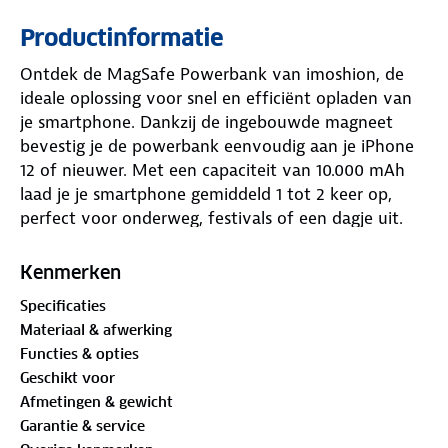
Productinformatie
Ontdek de MagSafe Powerbank van imoshion, de
ideale oplossing voor snel en efficiënt opladen van
je smartphone. Dankzij de ingebouwde magneet
bevestig je de powerbank eenvoudig aan je iPhone
12 of nieuwer. Met een capaciteit van 10.000 mAh
laad je je smartphone gemiddeld 1 tot 2 keer op,
perfect voor onderweg, festivals of een dagje uit.
De powerbank biedt veelzijdige
Kenmerken
oplaadmogelijkheden: draadloos via Qi-technologie,
Specificaties
bedraad via een USB-C poort met 20 Watt en een
Materiaal & afwerking
USB-A poort met 18 Watt. Beide poorten
Functies & opties
ondersteunen snelladen met Power Delivery en
Geschikt voor
Quick Charge technologie. Met de meegeleverde
Afmetingen & gewicht
USB-C kabel laad je de powerbank zelf snel op in
Garantie & service
ongeveer 3 uur.