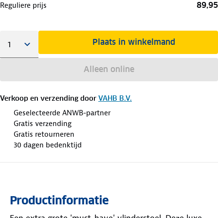
89,95
Reguliere prijs
Plaats in winkelmand
Alleen online
Verkoop en verzending door
VAHB B.V.
Geselecteerde ANWB-partner
Gratis verzending
Gratis retourneren
30 dagen bedenktijd
Productinformatie
Een extra grote 'must-have' vlinderstoel. Deze luxe