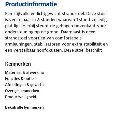
Productinformatie
Een stijlvolle en lichtgewicht strandstoel. Deze stoel
is verstelbaar in 8 standen waarvan 1 stand volledig
plat ligt. Hierbij steunt de gebogen bovenkant voor
ondersteuning op de grond. Daarnaast is deze
strandstoel voorzien van comfortabele
armleuningen, stabilisatoren voor extra stabiliteit en
een verstelbaar hoofdkussen. Deze stoel beschikt
over een lichtgewicht geanodiseerd aluminium
frame met textileen bekleding. Eenvoudig in te
Kenmerken
klappen en zeer compact mee te nemen
Materiaal & afwerking
Functies & opties
Afmetingen & gewicht
Overige kenmerken
Productveiligheid
Bekijk alle kenmerken