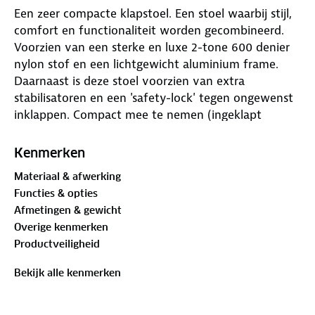
Een zeer compacte klapstoel. Een stoel waarbij stijl,
comfort en functionaliteit worden gecombineerd.
Voorzien van een sterke en luxe 2-tone 600 denier
nylon stof en een lichtgewicht aluminium frame.
Daarnaast is deze stoel voorzien van extra
stabilisatoren en een 'safety-lock' tegen ongewenst
inklappen. Compact mee te nemen (ingeklapt
lxbxh): 64x55x7 centimeter. Zithoogte: 40
centimeter. Zitdiepte: 43 centimeter. Zitbreedte: 44
Kenmerken
centimeter. Maximale belasting: 100 kilogram.
Materiaal & afwerking
Functies & opties
Afmetingen & gewicht
Overige kenmerken
Productveiligheid
Bekijk alle kenmerken