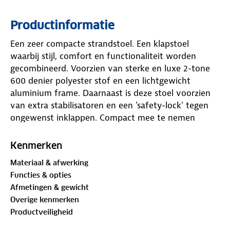
Productinformatie
Een zeer compacte strandstoel. Een klapstoel
waarbij stijl, comfort en functionaliteit worden
gecombineerd. Voorzien van sterke en luxe 2-tone
600 denier polyester stof en een lichtgewicht
aluminium frame. Daarnaast is deze stoel voorzien
van extra stabilisatoren en een 'safety-lock' tegen
ongewenst inklappen. Compact mee te nemen
(ingeklapt lxbxh): 58x54x9,5 centimeter. Zithoogte:
25 centimeter. Zitdiepte: 41 centimeter. Zitbreedte:
Kenmerken
44 centimeter. Ruglengte: 56 cm. Maximale
Materiaal & afwerking
belasting: 100 kilogram.
Functies & opties
Afmetingen & gewicht
Overige kenmerken
Productveiligheid