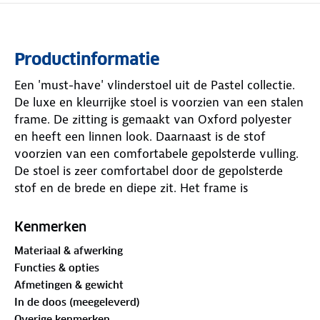
Productinformatie
Een 'must-have' vlinderstoel uit de Pastel collectie.
De luxe en kleurrijke stoel is voorzien van een stalen
frame. De zitting is gemaakt van Oxford polyester
en heeft een linnen look. Daarnaast is de stof
voorzien van een comfortabele gepolsterde vulling.
De stoel is zeer comfortabel door de gepolsterde
stof en de brede en diepe zit. Het frame is
eenvoudig in te klappen waardoor de stoel handig
mee te nemen is. Geschikt voor op de camping, in
Kenmerken
de tuin maar ook op het balkon of in huis kan deze
Materiaal & afwerking
stoel gebruikt worden.
Functies & opties
Afmetingen & gewicht
In de doos (meegeleverd)
Overige kenmerken