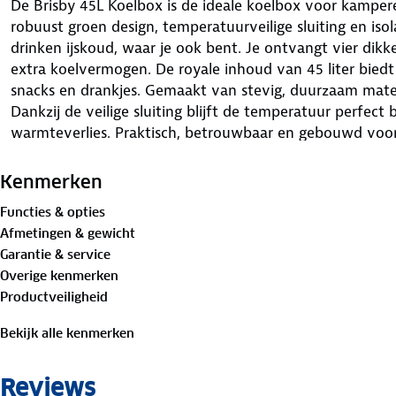
De Brisby 45L Koelbox is de ideale koelbox voor kampere
robuust groen design, temperatuurveilige sluiting en isol
drinken ijskoud, waar je ook bent. Je ontvangt vier di
extra koelvermogen. De royale inhoud van 45 liter bied
snacks en drankjes. Gemaakt van stevig, duurzaam mater
Dankzij de veilige sluiting blijft de temperatuur perfec
warmteverlies. Praktisch, betrouwbaar en gebouwd voo
geniet je altijd van vers eten en koude drankjes, zelfs ti
Wherever you go, bring Brisby.
Kenmerken
Functies & opties
Afmetingen & gewicht
Garantie & service
Overige kenmerken
Productveiligheid
Bekijk alle kenmerken
Reviews