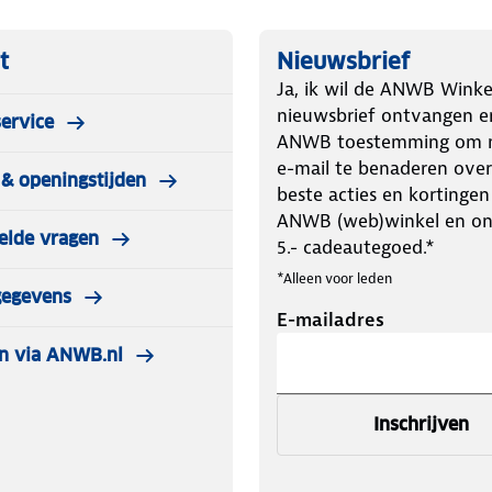
t
Nieuwsbrief
Ja, ik wil de ANWB Winke
nieuwsbrief ontvangen e
ervice
ANWB toestemming om m
e-mail te benaderen over
& openingstijden
beste acties en kortingen
ANWB (web)winkel en o
elde vragen
5.- cadeautegoed.*
*Alleen voor leden
gegevens
E-mailadres
n via ANWB.nl
Inschrijven