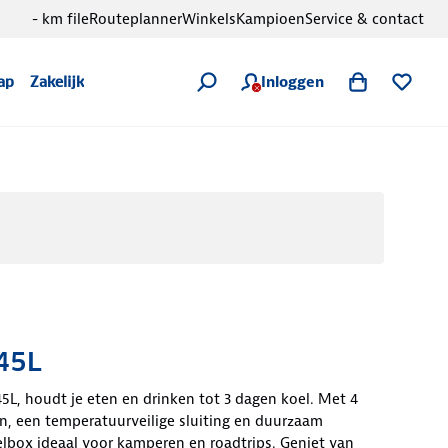
- km file
Routeplanner
Winkels
Kampioen
Service & contact
Inloggen
ap
Zakelijk
 45L
5L, houdt je eten en drinken tot 3 dagen koel. Met 4
n, een temperatuurveilige sluiting en duurzaam
lbox ideaal voor kamperen en roadtrips. Geniet van