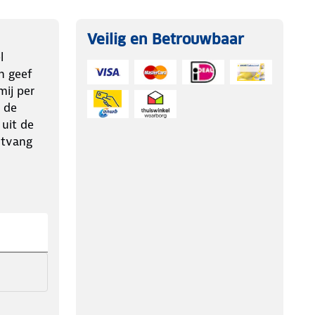
Veilig en Betrouwbaar
l
n geef
ij per
 de
 uit de
ntvang