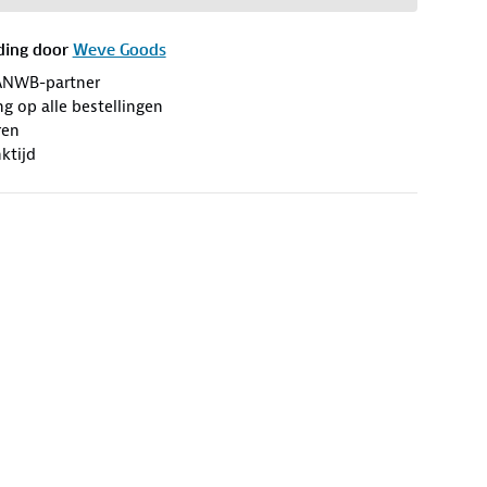
ding door
Weve Goods
ANWB-partner
ng op alle bestellingen
ren
ktijd