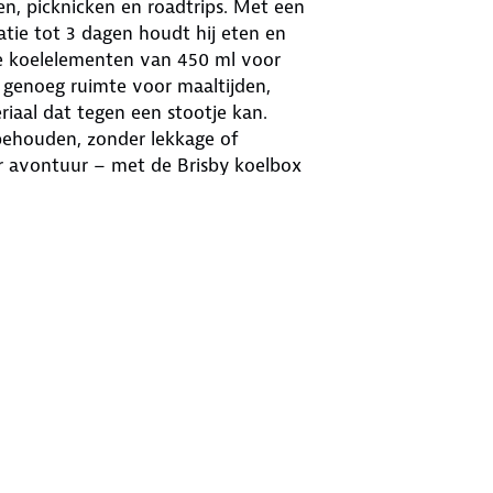
n, picknicken en roadtrips. Met een
atie tot 3 dagen houdt hij eten en
kke koelelementen van 450 ml voor
t genoeg ruimte voor maaltijden,
iaal dat tegen een stootje kan.
t behouden, zonder lekkage of
r avontuur – met de Brisby koelbox
jdens de langste kampeertrips.