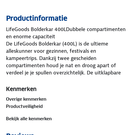
Productinformatie
LifeGoods Bolderkar 400LDubbele compartimenten
en enorme capaciteit
De LifeGoods Bolderkar (400L) is de ultieme
alleskunner voor gezinnen, festivals en
kampeertrips. Dankzij twee gescheiden
compartimenten houd je nat en droog apart of
verdeel je je spullen overzichtelijk. De uitklapbare
achterkant maakt vervoer van extra lange items
eenvoudig en de draagkracht van 200kg staat
Kenmerken
garant voor zware beladingen. Het frame is stevig
Overige kenmerken
en duurzaam, de all-terrain wielen zijn afneembaar
Productveiligheid
en draaien soepel over elk terrein. Na gebruik klap je
de kar compact op, bescherm je hem met de hoes
Bekijk alle kenmerken
en gebruik je de zijtas voor kleine accessoires.
Waarom kiezen voor LifeGoods?