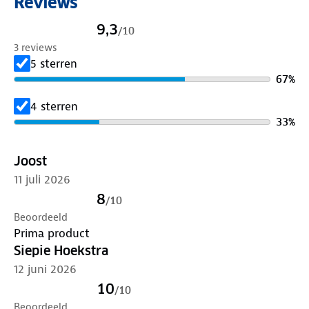
Reviews
Voor wie maximale ruimte, overzicht en kracht
zoekt voor alle outdoor uitdagingen.
9,3
/
10
Specificaties
3 reviews
Inhoud: 400L
5 sterren
Compartimenten: 2
67
%
Draagkracht: 200kg
Wielen: All-terrain, afneembaar
4 sterren
Uitklapbare achterkant: Ja
33
%
Beschermhoes & zijtas inbegrepen
Joost
11 juli 2026
8
/
10
Beoordeeld
Prima product
Siepie Hoekstra
12 juni 2026
10
/
10
Beoordeeld