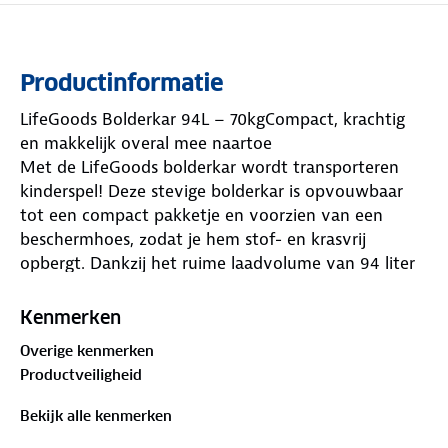
Productinformatie
LifeGoods Bolderkar 94L – 70kgCompact, krachtig
en makkelijk overal mee naartoe
Met de LifeGoods bolderkar wordt transporteren
kinderspel! Deze stevige bolderkar is opvouwbaar
tot een compact pakketje en voorzien van een
beschermhoes, zodat je hem stof- en krasvrij
opbergt. Dankzij het ruime laadvolume van 94 liter
(84 x 45 x 25 cm) en een indrukwekkende
draagkracht van 70 kg vervoer je moeiteloos
Kenmerken
boodschappen, tuinafval, kampeerspullen of
Overige kenmerken
strandbenodigdheden. De 360° draaibare
Productveiligheid
voorwielen maken de kar super wendbaar, zelfs in
smalle doorgangen of op oneffen terrein. De
Bekijk alle kenmerken
verstelbare duwbeugel (75/100 cm) en het