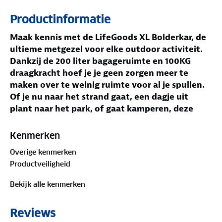
Productinformatie
Maak kennis met de LifeGoods XL Bolderkar, de
ultieme metgezel voor elke outdoor activiteit.
Dankzij de 200 liter bagageruimte en 100KG
draagkracht hoef je je geen zorgen meer te
maken over te weinig ruimte voor al je spullen.
Of je nu naar het strand gaat, een dagje uit
plant naar het park, of gaat kamperen, deze
opvouwbare bolderkar biedt genoeg plek voor
alles wat je nodig hebt. En met de all-terrain PU
Kenmerken
leren wielen, voorzien van voorremmen, is geen
Overige kenmerken
ondergrond te ruig.
Productveiligheid
Jouw voordelen
Extra bagageruimte en draagkracht
Bekijk alle kenmerken
All-Terrain PU leren wielen voor elke ondergrond
Eenvoudig opvouwbaar en op te bergen
Reviews
Afneembare zijtas voor persoonlijke en