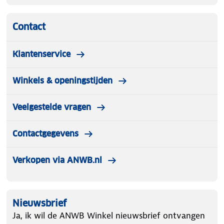
Productgewicht: 10,5 KG
Opvouwbaarheid: ja
Inclusief: Afneembare zijtas
Contact
De LifeGoods Bolderkar XL is jouw ideale
partner voor elk avontuur, of je nu een dag aan
Klantenservice
het strand plant of een avontuurlijke reis in het
park.
Winkels & openingstijden
Veelgestelde vragen
Contactgegevens
Verkopen via ANWB.nl
Nieuwsbrief
Ja, ik wil de ANWB Winkel nieuwsbrief ontvangen