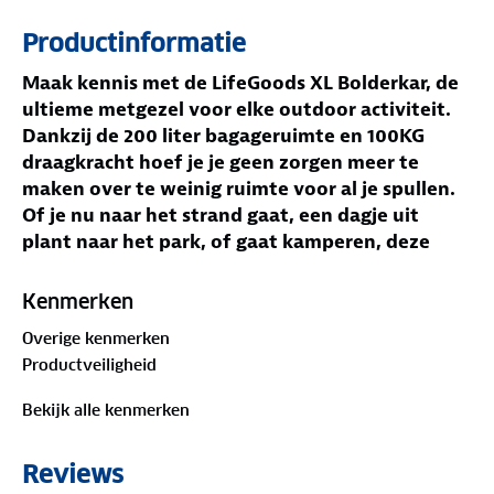
Productinformatie
Maak kennis met de LifeGoods XL Bolderkar, de
ultieme metgezel voor elke outdoor activiteit.
Dankzij de 200 liter bagageruimte en 100KG
draagkracht hoef je je geen zorgen meer te
maken over te weinig ruimte voor al je spullen.
Of je nu naar het strand gaat, een dagje uit
plant naar het park, of gaat kamperen, deze
opvouwbare bolderkar biedt genoeg plek voor
alles wat je nodig hebt. En met de all-terrain PU
Kenmerken
leren wielen, voorzien van voorremmen, is geen
Overige kenmerken
ondergrond te ruig.
Productveiligheid
Jouw voordelen
Extra bagageruimte en draagkracht
Bekijk alle kenmerken
All-Terrain PU leren wielen voor elke ondergrond
Eenvoudig opvouwbaar en op te bergen
Reviews
Afneembare zijtas voor persoonlijke en