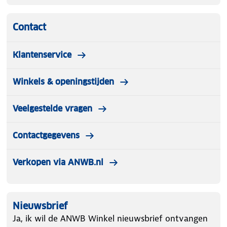
Productgewicht: 10,5 KG
Opvouwbaarheid: ja
Inclusief: Afneembare zijtas
Contact
De LifeGoods Bolderkar XL is jouw ideale
partner voor elk avontuur, of je nu een dag aan
Klantenservice
het strand plant of een avontuurlijke reis in het
park.
Winkels & openingstijden
Veelgestelde vragen
Contactgegevens
Verkopen via ANWB.nl
Nieuwsbrief
Ja, ik wil de ANWB Winkel nieuwsbrief ontvangen