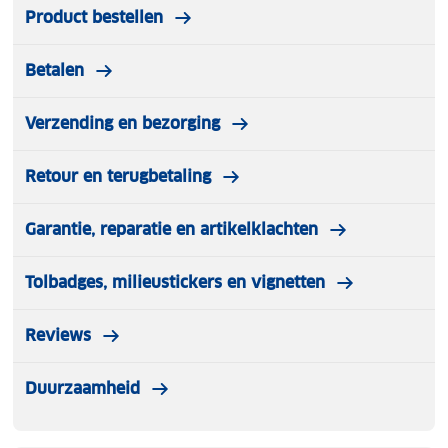
Product bestellen
Het gebruik van kruiden past uitstekend in een
meer natuurlijke leefwijze, met respect voor mens
Betalen
en milieu.
Verzending en bezorging
Retour en terugbetaling
Garantie, reparatie en artikelklachten
Tolbadges, milieustickers en vignetten
Reviews
Duurzaamheid