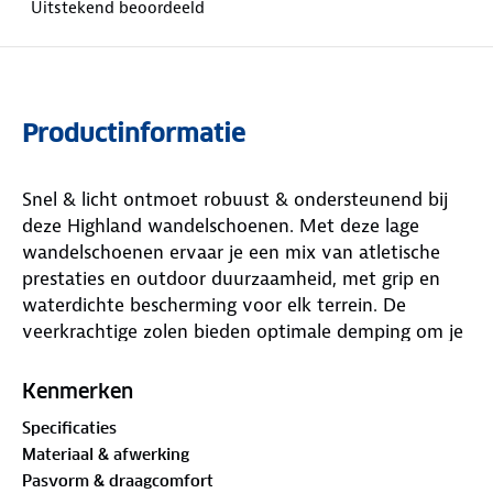
Uitstekend beoordeeld
Productinformatie
Snel & licht ontmoet robuust & ondersteunend bij
deze Highland wandelschoenen. Met deze lage
wandelschoenen ervaar je een mix van atletische
prestaties en outdoor duurzaamheid, met grip en
waterdichte bescherming voor elk terrein. De
veerkrachtige zolen bieden optimale demping om je
bij elke stap te ondersteunen, terwijl de KEEN.ALL-
TERRAIN-loopzool maximale grip biedt. Je voeten
Kenmerken
worden droog gehouden door de ademende voering
Specificaties
van mesh, waarbij het KEEN.DRY-membraan water
Materiaal & afwerking
van buitenaf tegenhoudt zonder in te leveren op
Pasvorm & draagcomfort
ademend vermogen.