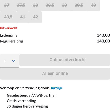
37
37,5
38
38,5
39
39,5
40
40,5
41
42
Uitverkocht
140,00
Ledenprijs
140,00
Reguliere prijs
Online uitverkocht
Alleen online
Verkoop en verzending door
Bartogi
Geselecteerde ANWB-partner
Gratis verzending
30 dagen heroverweging