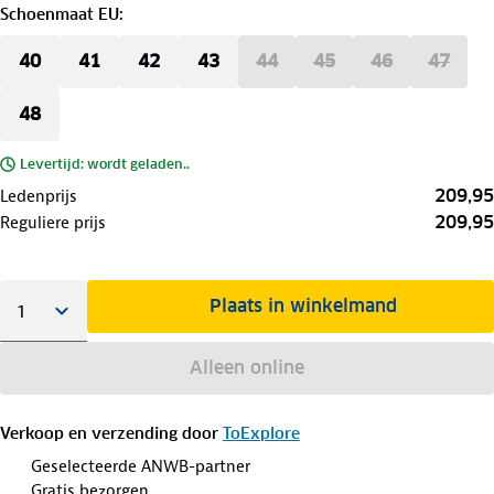
Schoenmaat EU
:
40
41
42
43
44
45
46
47
48
Levertijd: wordt geladen..
209,95
Ledenprijs
209,95
Reguliere prijs
Plaats in winkelmand
Alleen online
Verkoop en verzending door
ToExplore
Geselecteerde ANWB-partner
Gratis bezorgen