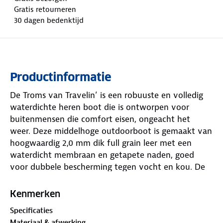
Gratis retourneren
30 dagen bedenktijd
Productinformatie
De Troms van Travelin’ is een robuuste en volledig
waterdichte heren boot die is ontworpen voor
buitenmensen die comfort eisen, ongeacht het
weer. Deze middelhoge outdoorboot is gemaakt van
hoogwaardig 2,0 mm dik full grain leer met een
waterdicht membraan en getapete naden, goed
voor dubbele bescherming tegen vocht en kou. De
leren buitenzijde is van nature ademend en wordt
na verloop van tijd alleen maar mooier, terwijl het
Kenmerken
membraan eronder zorgt dat regen en sneeuw geen
Specificaties
kans maken.
Materiaal & afwerking