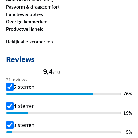
robuuste ontwerp en de zachte materialen maken
Pasvorm & draagcomfort
deze pantoffels perfect voor relaxte momenten.
Functies & opties
Van een rustige start van de dag tot een
Overige kenmerken
ontspannen avond.
Productveiligheid
Bekijk alle kenmerken
Reviews
9,4
/
10
21 reviews
5 sterren
76
%
4 sterren
19
%
3 sterren
5
%