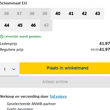
Schoenmaat EU
:
36
37
38
39
40
41
42
43
44
45
46
47
Levertijd: wordt geladen..
41,97
Ledenprijs
41,97
Reguliere prijs
69,95
Plaats in winkelmand
Alleen online
Verkoop en verzending door
ToExplore
Geselecteerde ANWB-partner
Gratis bezorgen