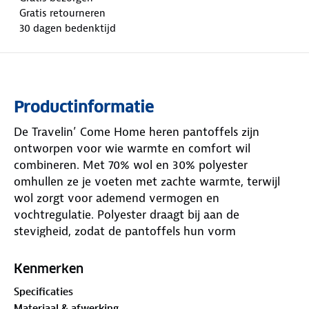
Gratis retourneren
30 dagen bedenktijd
Productinformatie
De Travelin’ Come Home heren pantoffels zijn
ontworpen voor wie warmte en comfort wil
combineren. Met 70% wol en 30% polyester
omhullen ze je voeten met zachte warmte, terwijl
wol zorgt voor ademend vermogen en
vochtregulatie. Polyester draagt bij aan de
stevigheid, zodat de pantoffels hun vorm
behouden.
Kenmerken
De rubberen buitenzool biedt ondersteuning en
Specificaties
comfort bij elke stap in en rondom huis. Het
Materiaal & afwerking