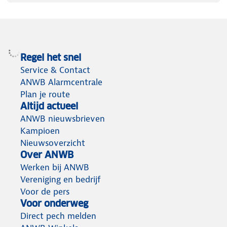
Het grote voordeel van een blusdeken ten opzichte
van een brandblusser is dat er veel minder
Regel het snel
restschade achterblijft. Bij zo’n kleine of beginnende
Service & Contact
brand trek je aan de 2 hendels en plaats je het
ANWB Alarmcentrale
blusdeken over de brand. Hierdoor sluit je de
Plan je route
toevoer van zuurstof af waardoor de brand zal
Altijd actueel
doven. Let op: Het blusdeken is niet geschikt voor
ANWB nieuwsbrieven
olie- of vetbranden.
Kampioen
Nieuwsoverzicht
Over ANWB
Werken bij ANWB
Vereniging en bedrijf
Voor de pers
Voor onderweg
Direct pech melden