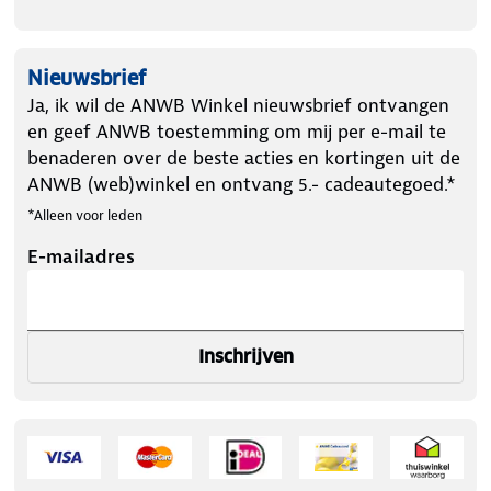
kwaliteit is gewaarborgd volgens de protocollen van
ISO 9001 en zijn gecertificeerd naar de hoogste
kwaliteitseisen door Rijkstypekeur en zelfs MPA
Nieuwsbrief
Dresden in Duitsland.
Ja, ik wil de ANWB Winkel nieuwsbrief ontvangen
en geef ANWB toestemming om mij per e-mail te
benaderen over de beste acties en kortingen uit de
ANWB (web)winkel en ontvang 5.- cadeautegoed.*
Handige montage
- In de verpakking bevindt zich
*Alleen voor leden
een montagebeugel. Hiermee hang je de blusser zeer
eenvoudig en stevig op.
E-mailadres
--------
Inschrijven
Het blusdeken