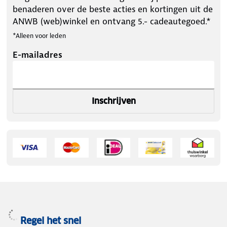
benaderen over de beste acties en kortingen uit de
ANWB (web)winkel en ontvang 5.- cadeautegoed.*
------
*Alleen voor leden
E-mailadres
Het blusdeken
Inschrijven
Het grote voordeel van een blusdeken ten opzichte
van een brandblusser is dat er veel minder
restschade achterblijft. Bij zo’n kleine of beginnende
brand trek je aan de 2 hendels en plaats je het
blusdeken over de brand. Hierdoor sluit je de
toevoer van zuurstof af waardoor de brand zal
doven. Let op: Het blusdeken is niet geschikt voor
olie- of vetbranden.
Regel het snel