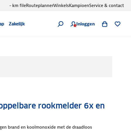
- km file
Routeplanner
Winkels
Kampioen
Service & contact
Inloggen
ap
Zakelijk
ppelbare rookmelder 6x en
egen brand en koolmonoxide met de draadloos