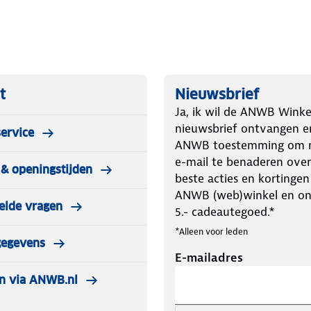
 m²
.
t
Nieuwsbrief
l maar krachtig.
Ja, ik wil de ANWB Winke
nieuwsbrief ontvangen e
ervice
ANWB toestemming om m
e-mail te benaderen over
& openingstijden
orm en heeft een
TÜV-keurmerk
.
beste acties en kortingen
ANWB (web)winkel en o
elde vragen
5.- cadeautegoed.*
*Alleen voor leden
eine insecten.
gegevens
E-mailadres
er met LCD-display
n via ANWB.nl
aarschuwt vroegtijdig.