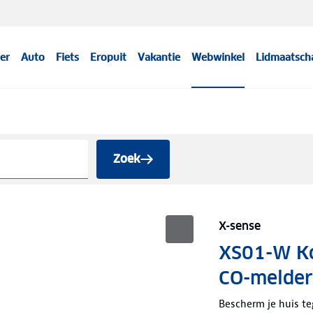
er
Auto
Fiets
Eropuit
Vakantie
Webwinkel
Lidmaatsch
Zoek
X-sense
XS01-W Ko
CO-melder
Bescherm je huis t