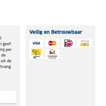
Veilig en Betrouwbaar
l
n geef
ij per
 de
 uit de
ntvang