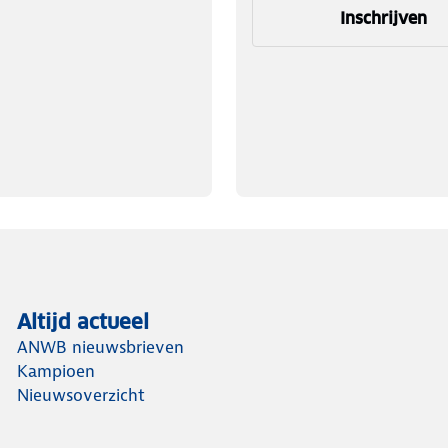
Inschrijven
elders voor extra veiligheid.
aus.
.
Altijd actueel
ANWB nieuwsbrieven
Kampioen
oor maximale betrouwbaarheid.
Nieuwsoverzicht