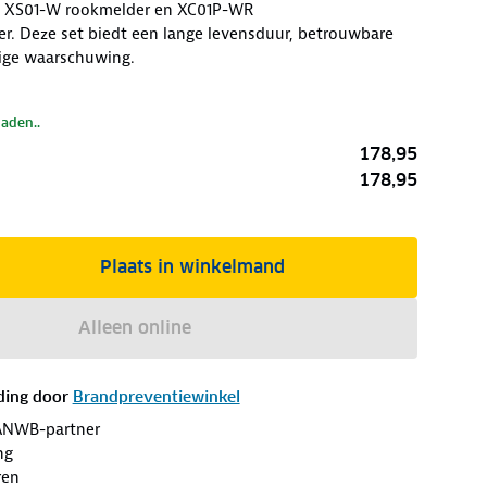
e XS01-W rookmelder en XC01P-WR
. Deze set biedt een lange levensduur, betrouwbare
dige waarschuwing.
laden..
178,95
178,95
Plaats in winkelmand
Alleen online
ding door
Brandpreventiewinkel
ANWB-partner
ng
ren