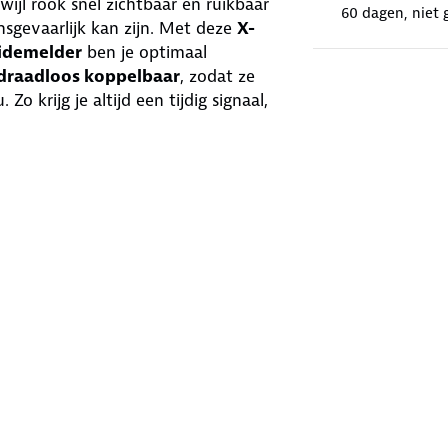
wijl rook snel zichtbaar en ruikbaar
60 dagen, niet 
nsgevaarlijk kan zijn. Met deze
X-
idemelder
ben je optimaal
draadloos koppelbaar
, zodat ze
 krijg je altijd een tijdig signaal,
r
xidemelder en andere X-Sense
n.