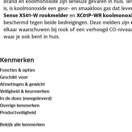
Brand en koolmonoxide zijn serieuze gevaren in huis. Ter
is, is koolmonoxide een geur- en smaakloos gas dat leve
Sense XS01-W rookmelder
en
XC01P-WR koolmonox
beschermd tegen beide bedreigingen. Deze melders zijn
elkaar waarschuwen bij rook of een verhoogd CO-niveau. Zo
waar je ook bent in huis.
Kenmerken
Functies & opties
X-Sense XS01-W – Draadloos koppelbare rookmelde
Geschikt voor
Afmetingen & gewicht
Koppelbaar
– Werkt samen met de XC01P-WR koolmono
Veiligheid & keurmerken
melders (tot 24 stuks).
In de doos (meegeleverd)
Overige kenmerken
Productveiligheid
10 jaar batterij
– Geen zorgen over batterijen vervange
Bekijk alle kenmerken