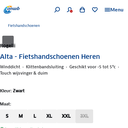
Menu
Fietshandschoenen
Rogelli
Alta - Fietshandschoenen Heren
Winddicht
Klittenbandsluiting
Geschikt voor -5 tot 5°c
Touch wijsvinger & duim
Kleur
:
Zwart
Maat
:
S
M
L
XL
XXL
3XL