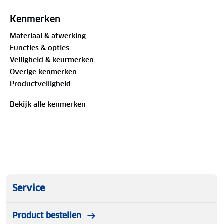
padding absorbeert lichte vibraties en de toepassing
van een siliconen print zorgt voor voldoende grip.
Kenmerken
De Alta is een dikke en stevige handschoen met
Materiaal & afwerking
hoog isolerend vermogen.
Functies & opties
Veiligheid & keurmerken
Overige kenmerken
Productveiligheid
Bekijk alle kenmerken
Service
Product bestellen