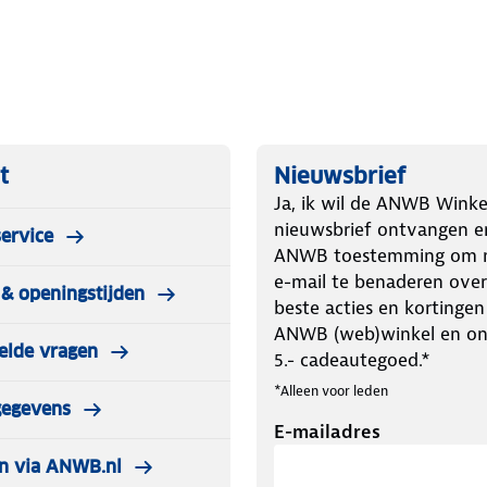
dje altijd veilig vast. De zitting is
al voor dagelijks gebruik.
ggy automatisch in- en uitklapt met
kke ouders én eenvoudig op te bergen
kt vanaf 0 maanden is deze buggy
t
Nieuwsbrief
Ja, ik wil de ANWB Winke
nieuwsbrief ontvangen e
ervice
ANWB toestemming om m
e-mail te benaderen over
& openingstijden
beste acties en kortingen
ANWB (web)winkel en o
elde vragen
5.- cadeautegoed.*
*Alleen voor leden
gegevens
E-mailadres
n via ANWB.nl