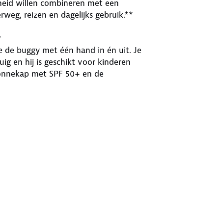
heid willen combineren met een
weg, reizen en dagelijks gebruik.**
*
 de buggy met één hand in én uit. Je
g en hij is geschikt voor kinderen
 zonnekap met SPF 50+ en de
ment van de dag – van actief tot
riendelijkheid.
rem.
dje rechtop kan zitten of ontspannen