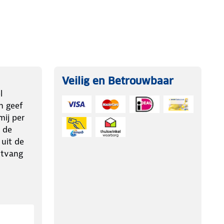
Veilig en Betrouwbaar
l
n geef
ij per
 de
 uit de
ntvang