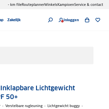
- km file
Routeplanner
Winkels
Kampioen
Service & contact
Inloggen
ap
Zakelijk
Inklapbare Lichtgewicht
PF 50+
r
Verstelbare rugleuning
Lichtgewicht buggy