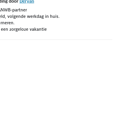
ding door
Deryan
ANWB-partner
eld, volgende werkdag in huis.
rneren.
 een zorgeloze vakantie