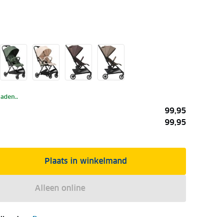
laden..
99,95
99,95
Plaats in winkelmand
Alleen online