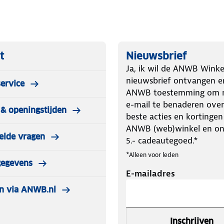
t
Nieuwsbrief
Ja, ik wil de ANWB Winke
nieuwsbrief ontvangen e
ervice
ANWB toestemming om m
e-mail te benaderen over
& openingstijden
beste acties en kortingen
ANWB (web)winkel en o
elde vragen
5.- cadeautegoed.*
*Alleen voor leden
gegevens
E-mailadres
n via ANWB.nl
Inschrijven