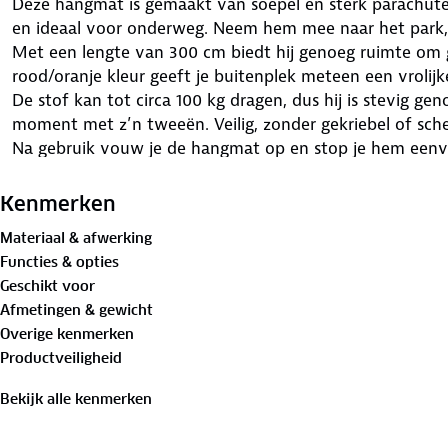
Deze hangmat is gemaakt van soepel en sterk parachutest
en ideaal voor onderweg. Neem hem mee naar het park, 
Met een lengte van 300 cm biedt hij genoeg ruimte om ge
rood/oranje kleur geeft je buitenplek meteen een vrolijke
De stof kan tot circa 100 kg dragen, dus hij is stevig g
moment met z’n tweeën. Veilig, zonder gekriebel of sch
Na gebruik vouw je de hangmat op en stop je hem eenvo
Zo neem je ‘m overal en altijd mee, compact en netjes 
Of je nu even wilt relaxen met een boek, een dutje doet
Kenmerken
picknick, deze hangmat maakt elk buitenmoment net wat
Materiaal & afwerking
Garantie
Functies & opties
1 jaar garantie
Geschikt voor
Afmetingen & gewicht
Overige kenmerken
Productveiligheid
Bekijk alle kenmerken