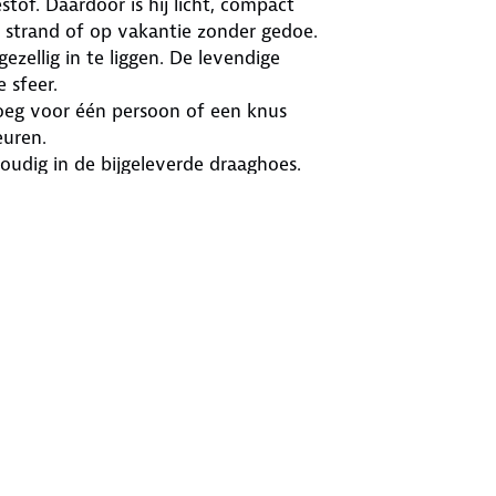
of. Daardoor is hij licht, compact
strand of op vakantie zonder gedoe.
zellig in te liggen. De levendige
 sfeer.
enoeg voor één persoon of een knus
euren.
udig in de bijgeleverde draaghoes.
opgeborgen.
 in de zon of geniet van een
 fijner.