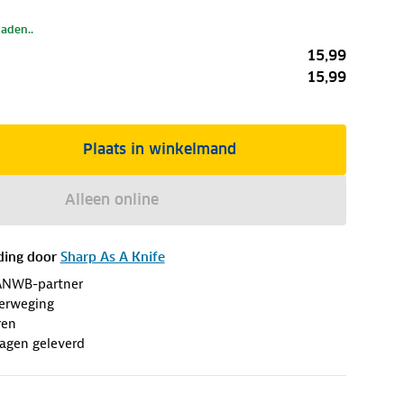
laden..
15,99
15,99
Plaats in winkelmand
Alleen online
ding door
Sharp As A Knife
ANWB-partner
erweging
ren
agen geleverd