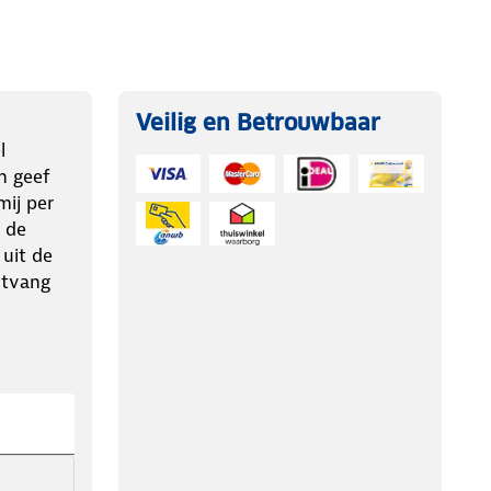
Veilig en Betrouwbaar
l
n geef
ij per
 de
 uit de
ntvang