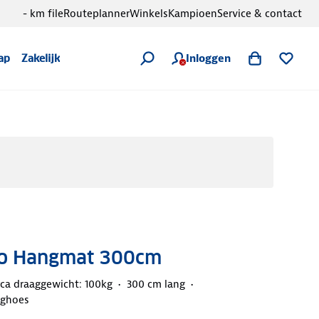
- km file
Routeplanner
Winkels
Kampioen
Service & contact
Inloggen
ap
Zakelijk
do Hangmat 300cm
rca draaggewicht: 100kg
300 cm lang
aghoes