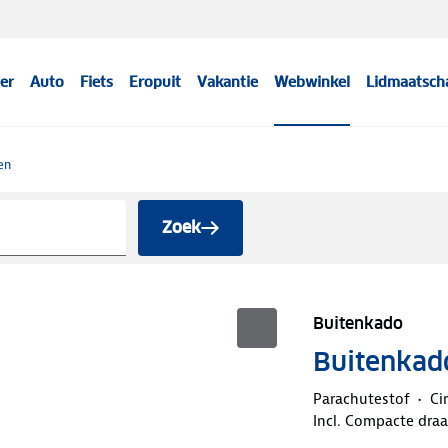
er
Auto
Fiets
Eropuit
Vakantie
Webwinkel
Lidmaatsch
en
Zoek
Buitenkado
Buitenka
Parachutestof
Ci
Incl. Compacte dra