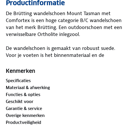
Productinformatie
De Brütting wandelschoen Mount Tasman met
Comfortex is een hoge categorie B/C wandelschoen
van het merk Brütting. Een outdoorschoen met een
verwisselbare Ortholite inlegzool.
De wandelschoen is gemaakt van robuust suede.
Voor je voeten is het binnenmateriaal en de
binnenzool een echte verademing omdat beide van
zacht textiel gemaakt zijn. Ook de comfortabele
Kenmerken
schacht- en tongvulling zorgen voor extra comfort.
Specificaties
De binnenzool is een verwisselbare ortholite textiel
Materiaal & afwerking
binnenzool waarmee je gemakkelijk je eigen
Functies & opties
inlegzool kan gebruiken of de zool die bij de schoen
Geschikt voor
wordt geleverd. De veter kan individueel worden
Garantie & service
aangepast en zorgt hiermee voor een optimale
Overige kenmerken
pasvorm.
Productveiligheid