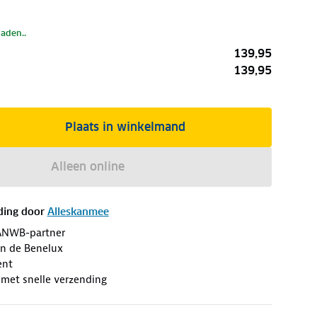
laden..
139,95
139,95
Plaats in winkelmand
Alleen online
ding door
Alleskanmee
ANWB-partner
an de Benelux
ent
 met snelle verzending