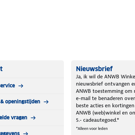
e voordelen van de Nordrive
ing (E61) 04/2004 t/m 05/2010
05/2010
t
Nieuwsbrief
Ja, ik wil de ANWB Winke
nieuwsbrief ontvangen e
ervice
s die veiligheid, gebruiksgemak en
ANWB toestemming om m
ronder hondenrekken en dakdragers,
e-mail te benaderen over
& openingstijden
automodellen. Kies voor Nordrive en
beste acties en kortingen
ANWB (web)winkel en o
elde vragen
5.- cadeautegoed.*
*Alleen voor leden
gegevens