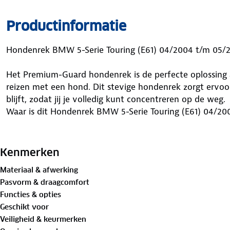
Productinformatie
Hondenrek BMW 5-Serie Touring (E61) 04/2004 t/m 05/
Het Premium-Guard hondenrek is de perfecte oplossing al
reizen met een hond. Dit stevige hondenrek zorgt ervoor
blijft, zodat jij je volledig kunt concentreren op de weg.
Waar is dit Hondenrek BMW 5-Serie Touring (E61) 04/20
Dit hondenrek is speciaal ontworpen voor jouw BMW 5-S
hondenrek vervoer je je huisdier niet alleen veiliger, ma
Kenmerken
ervoor dat je hond op zijn plek blijft en biedt extra bes
Materiaal & afwerking
Daarnaast maximaliseert dit hondenrek de gebruiksruimt
Pasvorm & draagcomfort
bagage of onbeveiligde lading schade veroorzaakt of naar
Functies & opties
Ideaal voor iedereen die veiligheid, comfort en efficiënt
Geschikt voor
Voordelen van dit Hondenrek BMW 5-Serie Touring (E61
Veiligheid & keurmerken