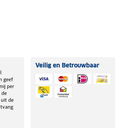
Veilig en Betrouwbaar
l
n geef
ij per
 de
 uit de
ntvang