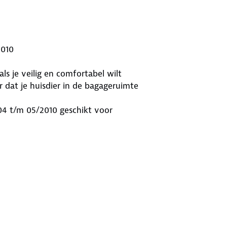
2010
s je veilig en comfortabel wilt
 dat je huisdier in de bagageruimte
04 t/m 05/2010 geschikt voor
erie en bouwjaar. Met dit
ar ook comfortabeler. Het rek zorgt
cherming voor alle inzittenden.
e in je auto. Het voorkomt dat
 voren schuift tijdens het rijden.
ie wil combineren.
) 04/2004 t/m 05/2010