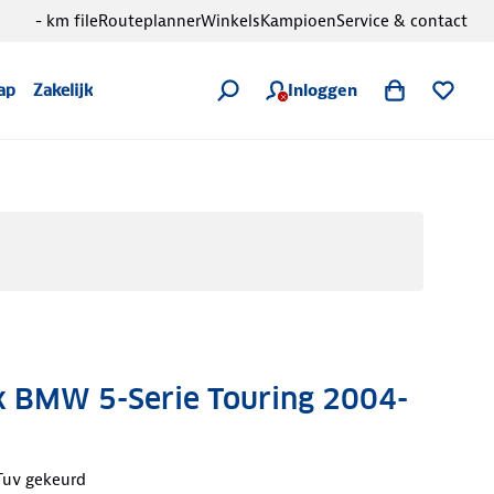
- km file
Routeplanner
Winkels
Kampioen
Service & contact
Inloggen
ap
Zakelijk
 BMW 5-Serie Touring 2004-
Tuv gekeurd