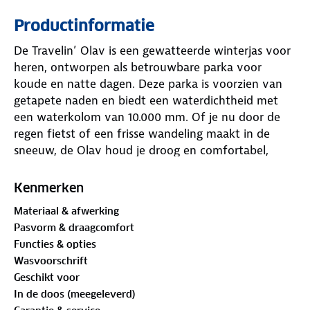
Productinformatie
De Travelin’ Olav is een gewatteerde winterjas voor
heren, ontworpen als betrouwbare parka voor
koude en natte dagen. Deze parka is voorzien van
getapete naden en biedt een waterdichtheid met
een waterkolom van 10.000 mm. Of je nu door de
regen fietst of een frisse wandeling maakt in de
sneeuw, de Olav houd je droog en comfortabel,
zelfs bij onstuimig weer.
Kenmerken
Dankzij de verstelbare manchetten met
Materiaal & afwerking
klittenbandsluiting sluit de jas goed aan rond de
Pasvorm & draagcomfort
pols, terwijl de windmanchetten met duimgat extra
Functies & opties
bescherming bieden tegen de kou. De jas is volledig
Wasvoorschrift
gewatteerd en daardoor ideaal als winterjas voor
Geschikt voor
dagelijks gebruik of avonturen in de natuur.
In de doos (meegeleverd)