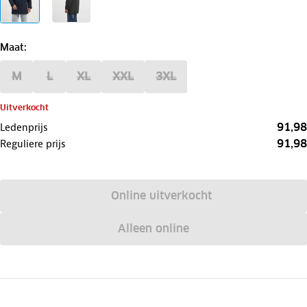
Maat
:
M
L
XL
XXL
3XL
Uitverkocht
91,98
Ledenprijs
91,98
Reguliere prijs
Online uitverkocht
Alleen online