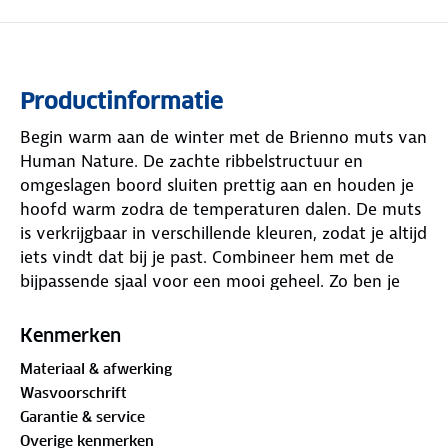
Productinformatie
Begin warm aan de winter met de Brienno muts van
Human Nature. De zachte ribbelstructuur en
omgeslagen boord sluiten prettig aan en houden je
hoofd warm zodra de temperaturen dalen. De muts
is verkrijgbaar in verschillende kleuren, zodat je altijd
iets vindt dat bij je past. Combineer hem met de
bijpassende sjaal voor een mooi geheel. Zo ben je
klaar om de kou te trotseren!
Kenmerken
Materiaal:
Materiaal & afwerking
70% acryl, 27% polyester, 3% elastaan
Wasvoorschrift
Garantie & service
Overige kenmerken