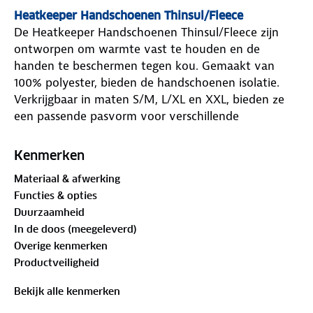
Heatkeeper Handschoenen Thinsul/Fleece
De Heatkeeper Handschoenen Thinsul/Fleece zijn
ontworpen om warmte vast te houden en de
handen te beschermen tegen kou. Gemaakt van
100% polyester, bieden de handschoenen isolatie.
Verkrijgbaar in maten S/M, L/XL en XXL, bieden ze
een passende pasvorm voor verschillende
handmaten. Het unisex ontwerp maakt ze geschikt
voor zowel mannen als vrouwen. Deze
Kenmerken
handschoenen zijn ideaal voor dagelijks gebruik en
Materiaal & afwerking
buitenactiviteiten.
Functies & opties
Heatkeeper Handschoenen Thinsul/Fleece
Duurzaamheid
Merk
: Heatkeeper
In de doos (meegeleverd)
Inhoud
: 1 paar Handschoenen
Overige kenmerken
Maten
: S/M, L/XL & XXL
Productveiligheid
Materiaal
: 100% Polyester
Geslacht
: Unisex
Bekijk alle kenmerken