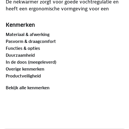
De nekwarmer zorgt voor goede vochtregulatie en
heeft een ergonomische vormgeving voor een
comfortabele pasvorm. Het trekkoord maakt het
mogelijk de nekwarmer naar wens aan te passen.
Kenmerken
Verkrijgbaar in een maat.
Materiaal & afwerking
Heatkeeper Thermo Fleece Nekwarmer
Pasvorm & draagcomfort
Merk
:Heatkeeper
Functies & opties
Inhoud
: 1 Thermo Nekwarmer voor volwassenen
Duurzaamheid
Maat
:One Size
In de doos (meegeleverd)
Materiaal
: Dubbellaags Fleece
Overige kenmerken
TOG waarde 1.8
Productveiligheid
Goede vochtregulatie
Ergonomische vormgeving
Bekijk alle kenmerken
Voorzien van trekkoord