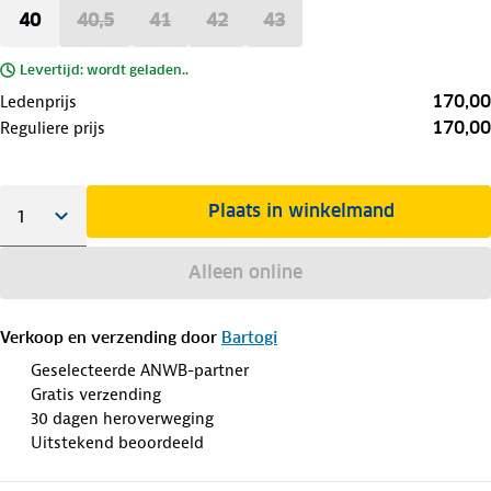
40
40,5
41
42
43
Levertijd: wordt geladen..
170,00
Ledenprijs
170,00
Reguliere prijs
Plaats in winkelmand
Alleen online
Verkoop en verzending door
Bartogi
Geselecteerde ANWB-partner
Gratis verzending
30 dagen heroverweging
Uitstekend beoordeeld