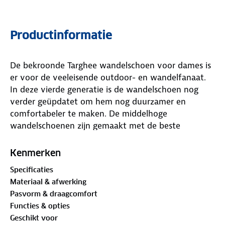
Productinformatie
De bekroonde Targhee wandelschoen voor dames is
er voor de veeleisende outdoor- en wandelfanaat.
In deze vierde generatie is de wandelschoen nog
verder geüpdatet om hem nog duurzamer en
comfortabeler te maken. De middelhoge
wandelschoenen zijn gemaakt met de beste
materialen voor optimale prestaties. Ze zijn
waterdicht, bieden een hoog draagcomfort met veel
Kenmerken
demping en meer stabiliteit op ruw terrein en de
Specificaties
zeer robuuste profielzool is er voor altijd
Materiaal & afwerking
betrouwbare grip. De zool is zonder lijm aan de rest
Pasvorm & draagcomfort
van de schoen bevestigd voor extra duurzaamheid
Functies & opties
en het multidirectionele profiel biedt grip op elk
Geschikt voor
type terrein terwijl je tenen worden beschermd door