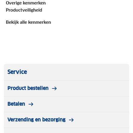
Overige kenmerken
de teenbumper. De Targhee IV heeft alles in zich om
Productveiligheid
de bergwandelschoen van jouw keuze worden.
Bekijk alle kenmerken
Service
Product bestellen
Betalen
Verzending en bezorging