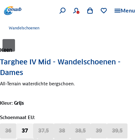
Menu
Wandelschoenen
Keen
Targhee IV Mid - Wandelschoenen -
Dames
All-Terrain waterdichte bergschoen.
Kleur
:
Grijs
Schoenmaat EU
:
36
37
37,5
38
38,5
39
39,5